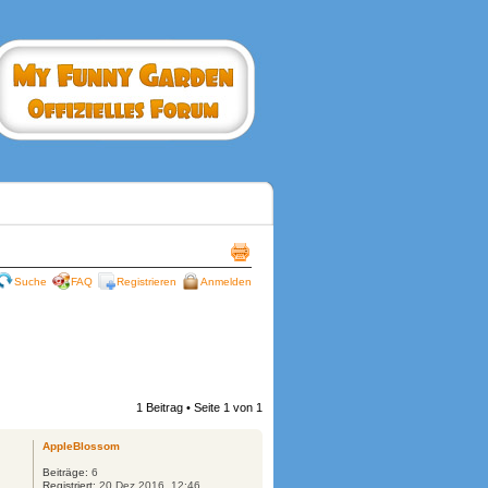
Suche
FAQ
Registrieren
Anmelden
1 Beitrag • Seite
1
von
1
AppleBlossom
Beiträge:
6
Registriert:
20 Dez 2016, 12:46