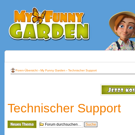
Foren-Übersicht
‹
My Funny Garden
‹
Technischer Support
Technischer Support
Neues Thema
erstellen