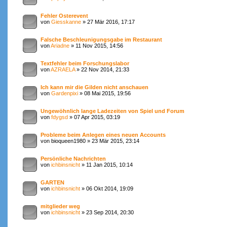
Fehler Osterevent
von
Giesskanne
» 27 Mär 2016, 17:17
Falsche Beschleunigungsgabe im Restaurant
von
Ariadne
» 11 Nov 2015, 14:56
Textfehler beim Forschungslabor
von
AZRAELA
» 22 Nov 2014, 21:33
Ich kann mir die Gilden nicht anschauen
von
Gardenpixi
» 08 Mai 2015, 19:56
Ungewöhnlich lange Ladezeiten von Spiel und Forum
von
fdygsd
» 07 Apr 2015, 03:19
Probleme beim Anlegen eines neuen Accounts
von bioqueen1980 » 23 Mär 2015, 23:14
Persönliche Nachrichten
von
ichbinsnicht
» 11 Jan 2015, 10:14
GARTEN
von
ichbinsnicht
» 06 Okt 2014, 19:09
mitglieder weg
von
ichbinsnicht
» 23 Sep 2014, 20:30