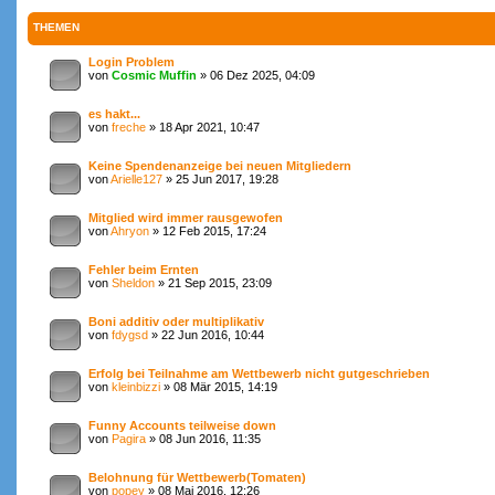
THEMEN
Login Problem
von
Cosmic Muffin
» 06 Dez 2025, 04:09
es hakt...
von
freche
» 18 Apr 2021, 10:47
Keine Spendenanzeige bei neuen Mitgliedern
von
Arielle127
» 25 Jun 2017, 19:28
Mitglied wird immer rausgewofen
von
Ahryon
» 12 Feb 2015, 17:24
Fehler beim Ernten
von
Sheldon
» 21 Sep 2015, 23:09
Boni additiv oder multiplikativ
von
fdygsd
» 22 Jun 2016, 10:44
Erfolg bei Teilnahme am Wettbewerb nicht gutgeschrieben
von
kleinbizzi
» 08 Mär 2015, 14:19
Funny Accounts teilweise down
von
Pagira
» 08 Jun 2016, 11:35
Belohnung für Wettbewerb(Tomaten)
von
popey
» 08 Mai 2016, 12:26