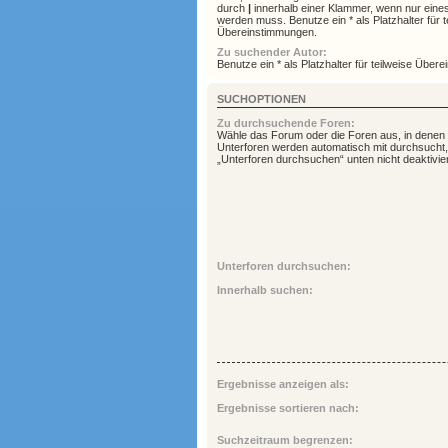
durch
|
innerhalb einer Klammer, wenn nur eine
werden muss. Benutze ein * als Platzhalter für t
Übereinstimmungen.
Zu suchender Autor:
Benutze ein * als Platzhalter für teilweise Über
SUCHOPTIONEN
Zu durchsuchende Foren:
Wähle das Forum oder die Foren aus, in denen 
Unterforen werden automatisch mit durchsucht,
„Unterforen durchsuchen“ unten nicht deaktivier
Unterforen durchsuchen:
Innerhalb suchen:
Ergebnisse anzeigen als:
Ergebnisse sortieren nach:
Suchzeitraum begrenzen: