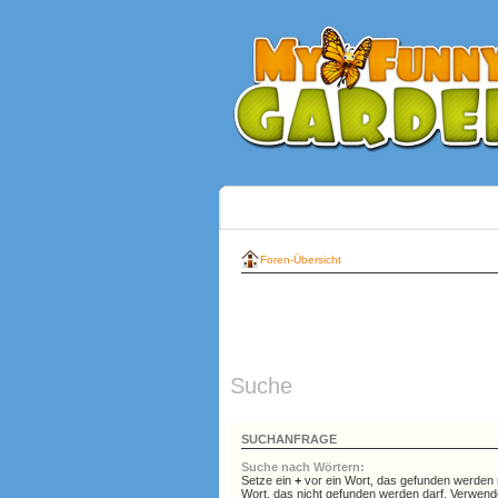
Foren-Übersicht
Suche
SUCHANFRAGE
Suche nach Wörtern:
Setze ein
+
vor ein Wort, das gefunden werden
Wort, das nicht gefunden werden darf. Verwend