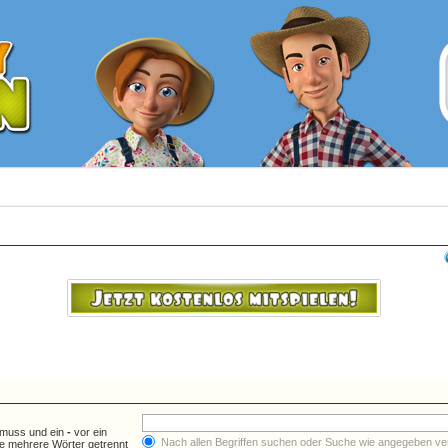
 muss und ein
-
vor ein
Nach allen Begriffen suchen oder Suche wie angegeben v
e mehrere Wörter getrennt