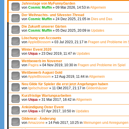
Jahrestage von MyFunnyGarden
von
Cosmic Muffin
» 09 Mai 2026, 14:53 in
Allgemein
Der Weihnachts- und Silvester-Thread
von
Cosmic Muffin
» 24 Dez 2025, 21:05 in
Dies und Das
Die Zukunft unserer Gärten
von
Cosmic Muffin
» 05 Dez 2025, 20:09 in
Updates
Löschung von Accounts
von
AppleBlossom
» 03 Jul 2023, 21:17 in
Fragen und Probleme im 
Winter Event 2020
von
Uiqua
» 23 Dez 2019, 11:47 in
Updates
Wettbewerb im Novemer
von
Pagira
» 04 Nov 2019, 10:30 in
Fragen und Probleme im Spiel
Wettbewerb August Gold
von
AppleBlossom
» 12 Aug 2019, 11:44 in
Allgemein
Neu Gilde für Spieler die erst jetzt Angefangen haben
von
Igelschubser
» 11 Okt 2017, 21:17 in
Gildenhäuser
Kurzfristige Wartungsarbeiten
von
Uiqua
» 31 Mai 2017, 16:42 in
Allgemein
Ankündigung Oster Event
von
Uiqua
» 07 Apr 2017, 10:50 in
Updates
Gildenrat - Änderung
von
Amazzone
» 14 Feb 2017, 10:25 in
Meinungen und Anregungen