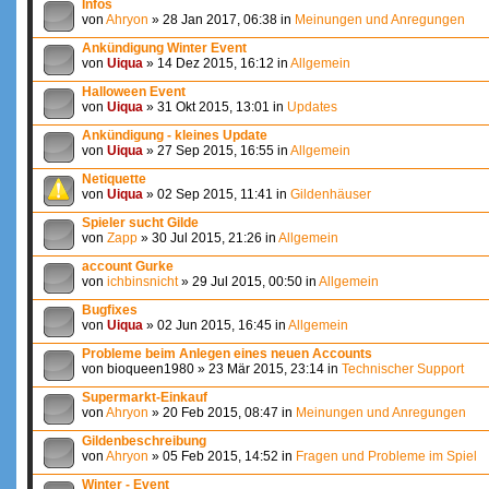
Infos
von
Ahryon
» 28 Jan 2017, 06:38 in
Meinungen und Anregungen
Ankündigung Winter Event
von
Uiqua
» 14 Dez 2015, 16:12 in
Allgemein
Halloween Event
von
Uiqua
» 31 Okt 2015, 13:01 in
Updates
Ankündigung - kleines Update
von
Uiqua
» 27 Sep 2015, 16:55 in
Allgemein
Netiquette
von
Uiqua
» 02 Sep 2015, 11:41 in
Gildenhäuser
Spieler sucht Gilde
von
Zapp
» 30 Jul 2015, 21:26 in
Allgemein
account Gurke
von
ichbinsnicht
» 29 Jul 2015, 00:50 in
Allgemein
Bugfixes
von
Uiqua
» 02 Jun 2015, 16:45 in
Allgemein
Probleme beim Anlegen eines neuen Accounts
von bioqueen1980 » 23 Mär 2015, 23:14 in
Technischer Support
Supermarkt-Einkauf
von
Ahryon
» 20 Feb 2015, 08:47 in
Meinungen und Anregungen
Gildenbeschreibung
von
Ahryon
» 05 Feb 2015, 14:52 in
Fragen und Probleme im Spiel
Winter - Event