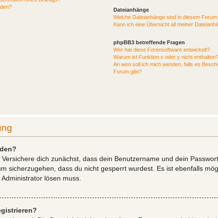
rden?
Dateianhänge
Welche Dateianhänge sind in diesem Forum 
Kann ich eine Übersicht all meiner Dateianh
phpBB3 betreffende Fragen
Wer hat diese Forensoftware entwickelt?
Warum ist Funktion x oder y nicht enthalten
An wen soll ich mich wenden, falls es Besc
Forum gibt?
ung
lden?
 Versichere dich zunächst, dass dein Benutzername und dein Passwort ri
um sicherzugehen, dass du nicht gesperrt wurdest. Es ist ebenfalls mög
n Administrator lösen muss.
gistrieren?