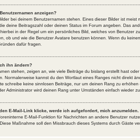
m Benutzernamen anzeigen?
Bilder bei deinem Benutzernamen stehen. Eines dieser Bilder ist meist 
die deine Beitragszahl oder deinen Status im Forum angeben. Das ander
 hierbei in der Regel um ein persönliches Bild, welches von Benutzer zu
n, ob und wie die Benutzer Avatare benutzen können. Wenn du keinen A
Gründen dafür fragen.
ich ihn ändern?
en stehen, zeigen an, wie viele Beiträge du bislang erstellt hast oder
. Normalerweise kannst du den Wortlaut eines Ranges nicht direkt änd
itte schreibe keine sinnlosen Beiträge, nur um deinen Rang zu erhöhe
der Administrator wird deinen Rang unter Umständen einfach wieder z
den E-Mail-Link klicke, werde ich aufgefordert, mich anzumelden.
 foreninterne E-Mail-Funktion für Nachrichten an andere Benutzer nutze
e. Diese Maßnahme soll den Missbrauch dieses Systems durch Gäste ve