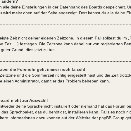
n ändern?
en alle deine Einstellungen in der Datenbank des Boards gespeichert. 
u wird meist oben auf der Seite angezeigt. Dort kannst du alle deine E
igte Zeit nicht deiner eigenen Zeitzone. In diesem Fall solltest du im „
e Zeit, ...) festlegen. Die Zeitzone kann dabei nur von registrierten 
in guter Grund, dies jetzt zu tun.
, aber die Forenuhr geht immer noch falsch!
Zeitzone und die Sommerzeit richtig eingestellt hast und die Zeit trotzd
ere einen Administrator, damit er das Problem beheben kann.
oard nicht zur Auswahl!
entweder deine Sprache nicht installiert oder niemand hat das Forum bi
 das Sprachpaket, das du benötigst, installieren kann. Falls es noch nic
itere Informationen dazu können auf der Website der phpBB Group ge