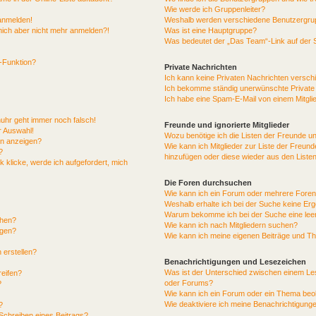
Wie werde ich Gruppenleiter?
 anmelden!
Weshalb werden verschiedene Benutzergrupp
n mich aber nicht mehr anmelden?!
Was ist eine Hauptgruppe?
Was bedeutet der „Das Team“-Link auf der S
“-Funktion?
Private Nachrichten
Ich kann keine Privaten Nachrichten versch
Ich bekomme ständig unerwünschte Private
Ich habe eine Spam-E-Mail von einem Mitgli
enuhr geht immer noch falsch!
Freunde und ignorierte Mitglieder
r Auswahl!
Wozu benötige ich die Listen der Freunde und
en anzeigen?
Wie kann ich Mitglieder zur Liste der Freunde
?
hinzufügen oder diese wieder aus den Liste
 klicke, werde ich aufgefordert, mich
Die Foren durchsuchen
Wie kann ich ein Forum oder mehrere Fore
Weshalb erhalte ich bei der Suche keine Er
Warum bekomme ich bei der Suche eine leer
chen?
Wie kann ich nach Mitgliedern suchen?
ügen?
Wie kann ich meine eigenen Beiträge und T
 erstellen?
Benachrichtigungen und Lesezeichen
Was ist der Unterschied zwischen einem L
reifen?
oder Forums?
?
Wie kann ich ein Forum oder ein Thema be
Wie deaktiviere ich meine Benachrichtigung
?
Schreiben eines Beitrags?