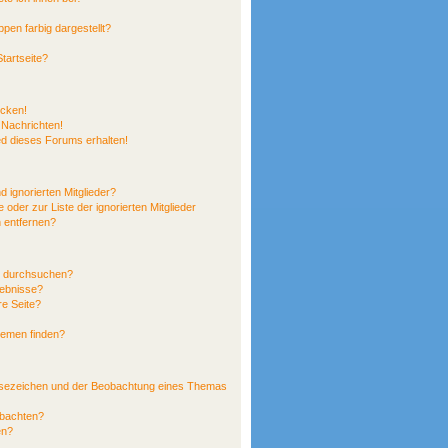
en farbig dargestellt?
tartseite?
icken!
 Nachrichten!
ed dieses Forums erhalten!
 ignorierten Mitglieder?
 oder zur Liste der ignorierten Mitglieder
n entfernen?
n durchsuchen?
gebnisse?
e Seite?
hemen finden?
esezeichen und der Beobachtung eines Themas
obachten?
en?