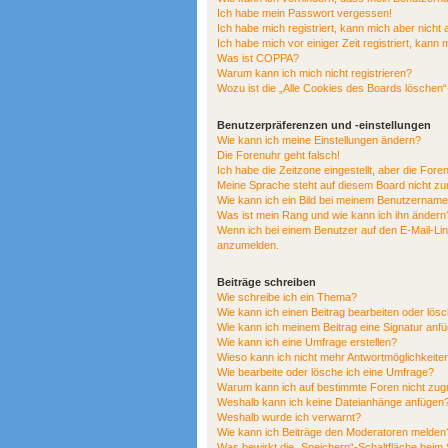
Ich habe mein Passwort vergessen!
Ich habe mich registriert, kann mich aber nicht
Ich habe mich vor einiger Zeit registriert, kan
Was ist COPPA?
Warum kann ich mich nicht registrieren?
Wozu ist die „Alle Cookies des Boards löschen
Benutzerpräferenzen und -einstellungen
Wie kann ich meine Einstellungen ändern?
Die Forenuhr geht falsch!
Ich habe die Zeitzone eingestellt, aber die For
Meine Sprache steht auf diesem Board nicht zu
Wie kann ich ein Bild bei meinem Benutzernam
Was ist mein Rang und wie kann ich ihn ändern
Wenn ich bei einem Benutzer auf den E-Mail-Link
anzumelden.
Beiträge schreiben
Wie schreibe ich ein Thema?
Wie kann ich einen Beitrag bearbeiten oder lös
Wie kann ich meinem Beitrag eine Signatur anf
Wie kann ich eine Umfrage erstellen?
Wieso kann ich nicht mehr Antwortmöglichkeiten
Wie bearbeite oder lösche ich eine Umfrage?
Warum kann ich auf bestimmte Foren nicht zug
Weshalb kann ich keine Dateianhänge anfügen
Weshalb wurde ich verwarnt?
Wie kann ich Beiträge den Moderatoren melden
Was bewirkt die „Speichern“-Schaltfläche beim 