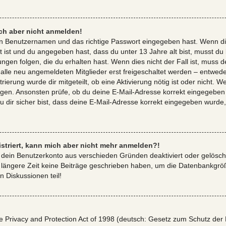
ich aber nicht anmelden!
gen Benutzernamen und das richtige Passwort eingegeben hast. Wenn di
rt ist und du angegeben hast, dass du unter 13 Jahre alt bist, musst du 
en folgen, die du erhalten hast. Wenn dies nicht der Fall ist, muss dei
lle neu angemeldeten Mitglieder erst freigeschaltet werden – entwede
trierung wurde dir mitgeteilt, ob eine Aktivierung nötig ist oder nicht. 
ngen. Ansonsten prüfe, ob du deine E-Mail-Adresse korrekt eingegeben
u dir sicher bist, dass deine E-Mail-Adresse korrekt eingegeben wurde
gistriert, kann mich aber nicht mehr anmelden?!
r dein Benutzerkonto aus verschieden Gründen deaktiviert oder gelösch
 längere Zeit keine Beiträge geschrieben haben, um die Datenbankgröße
n Diskussionen teil!
Privacy and Protection Act of 1998 (deutsch: Gesetz zum Schutz der P