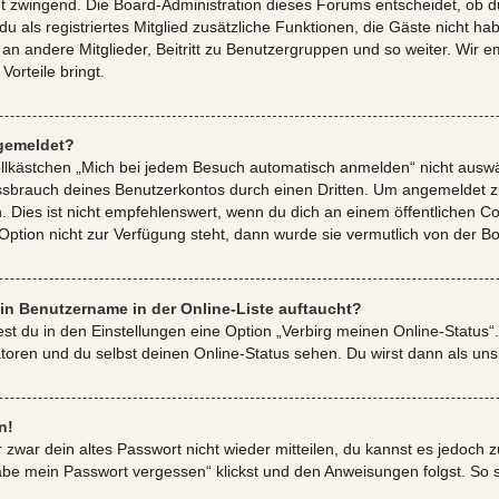
gt zwingend. Die Board-Administration dieses Forums entscheidet, ob du
 du als registriertes Mitglied zusätzliche Funktionen, die Gäste nicht ha
an andere Mitglieder, Beitritt zu Benutzergruppen und so weiter. Wir 
 Vorteile bringt.
gemeldet?
kästchen „Mich bei jedem Besuch automatisch anmelden“ nicht auswähls
ssbrauch deines Benutzerkontos durch einen Dritten. Um angemeldet zu
Dies ist nicht empfehlenswert, wenn du dich an einem öffentlichen Co
 Option nicht zur Verfügung steht, dann wurde sie vermutlich von der B
in Benutzername in der Online-Liste auftaucht?
est du in den Einstellungen eine Option „Verbirg meinen Online-Status“
oren und du selbst deinen Online-Status sehen. Du wirst dann als uns
n!
r zwar dein altes Passwort nicht wieder mitteilen, du kannst es jedoch
abe mein Passwort vergessen“ klickst und den Anweisungen folgst. So so